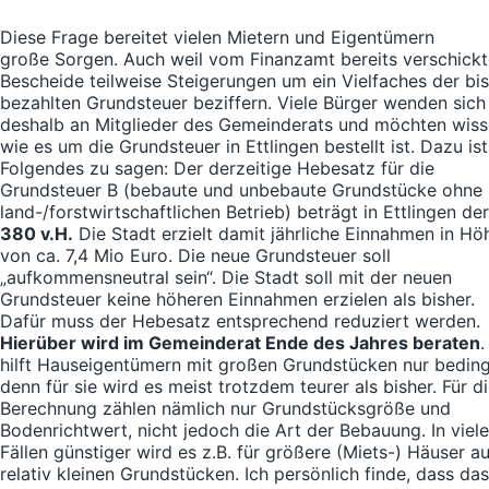
Diese Frage bereitet vielen Mietern und Eigentümern
große Sorgen. Auch weil vom Finanzamt bereits verschickt
Bescheide teilweise Steigerungen um ein Vielfaches der bi
bezahlten Grundsteuer beziffern. Viele Bürger wenden sich
deshalb an Mitglieder des Gemeinderats und möchten wiss
wie es um die Grundsteuer in Ettlingen bestellt ist. Dazu ist
Folgendes zu sagen: Der derzeitige Hebesatz für die
Grundsteuer B (bebaute und unbebaute Grundstücke ohne
land-/forstwirtschaftlichen Betrieb) beträgt in Ettlingen der
380 v.H.
Die Stadt erzielt damit jährliche Einnahmen in Hö
von ca. 7,4 Mio Euro. Die neue Grundsteuer soll
„aufkommensneutral sein“. Die Stadt soll mit der neuen
Grundsteuer keine höheren Einnahmen erzielen als bisher.
Dafür muss der Hebesatz entsprechend reduziert werden.
Hierüber wird im Gemeinderat Ende des Jahres beraten
.
hilft Hauseigentümern mit großen Grundstücken nur beding
denn für sie wird es meist trotzdem teurer als bisher. Für d
Berechnung zählen nämlich nur Grundstücksgröße und
Bodenrichtwert, nicht jedoch die Art der Bebauung. In viel
Fällen günstiger wird es z.B. für größere (Miets-) Häuser au
relativ kleinen Grundstücken. Ich persönlich finde, dass das