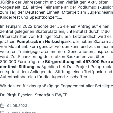
JGRäte der Jahresbericht mit den vielfältigen Aktivitäten
vorgestellt, z.B. aktive Teilnahme an der Podiumsdiskussio
zum Tag der Deutschen Einheit, Mitarbeit am Jugendhearin
Kinderfest und Spechtkonzert….
Im Frühjahr 2022 brachte der JGR einen Antrag auf einen
zentral gelegenen Skaterplatz ein, unterstützt durch 1.166
Unterschriften von Ettlinger Schülern. Letztendlich wird es
jetzt ein
Pumptrack im Horbachpark
, der neben Skatern a
von Mountainbikern genutzt werden kann und zusammen m
weiteren Trainingsgeräten mehrere Generationen ansprech
wird. Zur Finanzierung der stolzen Baukosten von über
800.000 Euro trägt die
Bürgerstiftung mit 457.000 Euro 
der Kast-Stiftung
maßgeblich bei. Das Projekt Pumptrack
entspricht dem Anliegen der Stiftung, einen Treffpunkt und
Aufenthaltsbereich für die Jugend zuschaffen.
Wir danken für das großzügige Engagement aller Beteiligte
Dr. Birgit Eyselen, Stadträtin FW/FE
04.05.2023
Veröffentlichungsdatum
Aktuelle-Beiträge