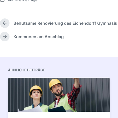
Veröffentlicht
in
Behutsame Renovierung des Eichendorff Gymnasi
Vorheriger
Beitrag:
Kommunen am Anschlag
Nächster
Beitrag:
ÄHNLICHE BEITRÄGE