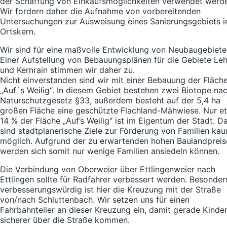
der Schaffung von Einkaufsmöglichkeiten verwendet werd
Wir fordern daher die Aufnahme von vorbereitenden
Untersuchungen zur Ausweisung eines Sanierungsgebiets 
Ortskern.
Wir sind für eine maßvolle Entwicklung von Neubaugebiete
Einer Aufstellung von Bebauungsplänen für die Gebiete Le
und Kernrain stimmen wir daher zu.
Nicht einverstanden sind wir mit einer Bebauung der Fläch
„Auf`s Weilig“. In diesem Gebiet bestehen zwei Biotope na
Naturschutzgesetz §33, außerdem besteht auf der 5,4 ha
großen Fläche eine geschützte Flachland-Mähwiese. Nur e
14 % der Fläche „Auf’s Weilig“ ist im Eigentum der Stadt. D
sind stadtplanerische Ziele zur Förderung von Familien ka
möglich. Aufgrund der zu erwartenden hohen Baulandpreis
werden sich somit nur wenige Familien ansiedeln können.
Die Verbindung von Oberweier über Ettlingenweier nach
Ettlingen sollte für Radfahrer verbessert werden. Besonder
verbesserungswürdig ist hier die Kreuzung mit der Straße
von/nach Schluttenbach. Wir setzen uns für einen
Fahrbahnteiler an dieser Kreuzung ein, damit gerade Kinde
sicherer über die Straße kommen.